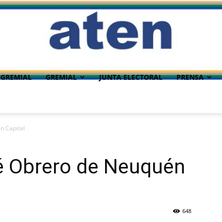
 GREMIAL
GREMIAL
JUNTA ELECTORAL
PRENSA
n Capital
é Obrero de Neuquén
648