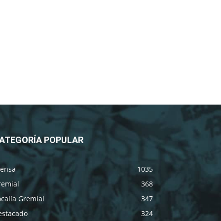
ATEGORÍA POPULAR
rensa
1035
remial
368
calía Gremial
347
estacado
324