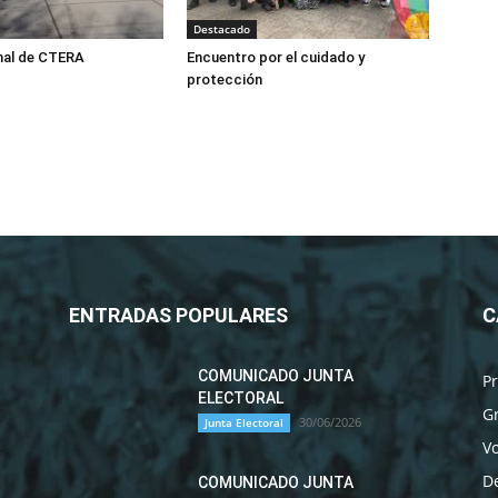
Destacado
nal de CTERA
Encuentro por el cuidado y
protección
ENTRADAS POPULARES
C
COMUNICADO JUNTA
P
ELECTORAL
G
30/06/2026
Junta Electoral
Vo
D
COMUNICADO JUNTA