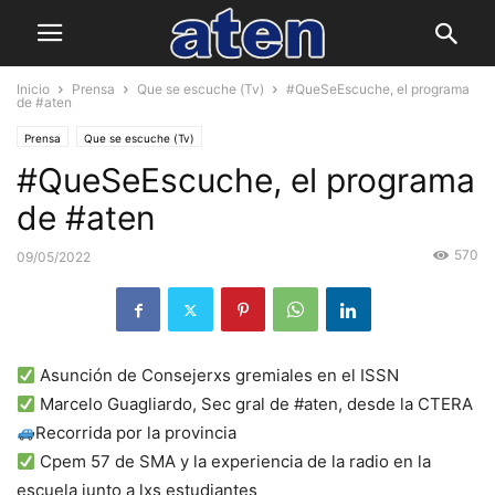
Inicio
Prensa
Que se escuche (Tv)
#QueSeEscuche, el programa
de #aten
Prensa
Que se escuche (Tv)
#QueSeEscuche, el programa
de #aten
570
09/05/2022
Asunción de Consejerxs gremiales en el ISSN
Marcelo Guagliardo, Sec gral de #aten, desde la CTERA
Recorrida por la provincia
Cpem 57 de SMA y la experiencia de la radio en la
escuela junto a lxs estudiantes