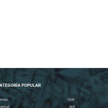
ATEGORÍA POPULAR
rensa
1035
remial
369