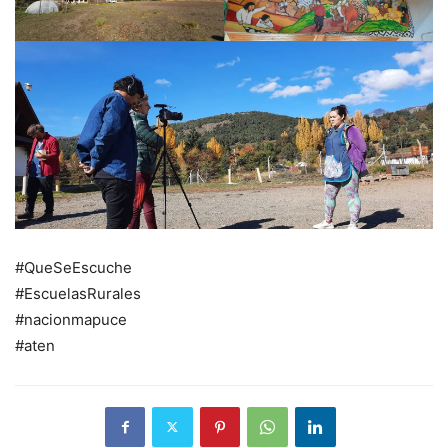
#QueSeEscuche
#EscuelasRurales
#nacionmapuce
#aten