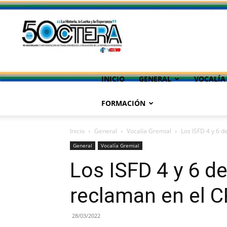
INICIO
GENERAL
VOCALÍA
FORMACIÓN
Inicio
General
Vocalía Gremial
Los ISFD 4 y 6 
General
Vocalía Gremial
Los ISFD 4 y 6 d
reclaman en el 
28/03/2022