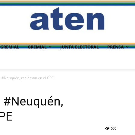
 GREMIAL
GREMIAL
JUNTA ELECTORAL
PRENSA
de #Neuquén, reclaman en el CPE
e #Neuquén,
CPE
580