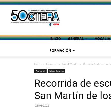
INICIO
GENERAL
VOCALÍA
FORMACIÓN
Inicio
General
Nivel Medio
Recorrida de escuel
General
Nivel Medio
Recorrida de esc
San Martín de l
25/03/2022