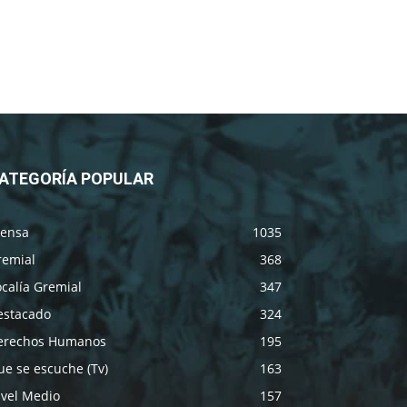
ATEGORÍA POPULAR
rensa
1035
remial
368
calía Gremial
347
estacado
324
erechos Humanos
195
e se escuche (Tv)
163
ivel Medio
157