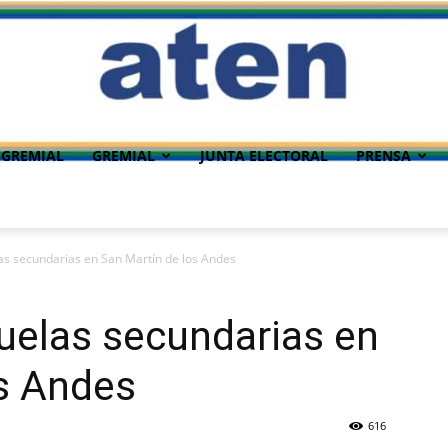
 GREMIAL
GREMIAL
JUNTA ELECTORAL
PRENSA
as secundarias en San Martín de los Andes
uelas secundarias en
os Andes
616