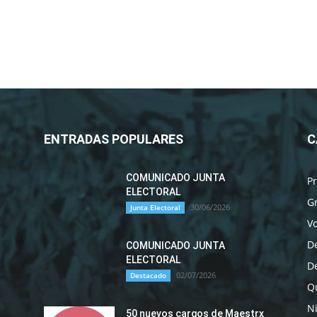
ENTRADAS POPULARES
C
COMUNICADO JUNTA
P
ELECTORAL
G
30/06/2026
Junta Electoral
Vo
D
COMUNICADO JUNTA
ELECTORAL
D
02/07/2026
Destacado
Qu
N
50 nuevos cargos de Maestrx