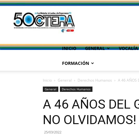
INICIO
GENERAL
VOCALÍA
FORMACIÓN
Inicio
General
Derechos Humanos
A 46 AÑOS 
General
Derechos Humanos
A 46 AÑOS DEL 
NO OLVIDAMOS!
25/03/2022