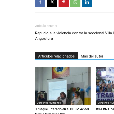
Artículo anterior
Repudio a la violencia contra la seccional Villa 
Angostura
Artículos relacionados
Más del autor
Derechos Humanos
Derechos H
Trueque Literario en el CPEM 42 del
#3J #NiUn