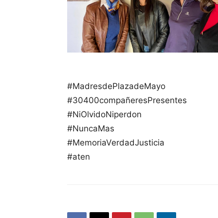
#MadresdePlazadeMayo
#30400compañeresPresentes
#NiOlvidoNiperdon
#NuncaMas
#MemoriaVerdadJusticia
#aten