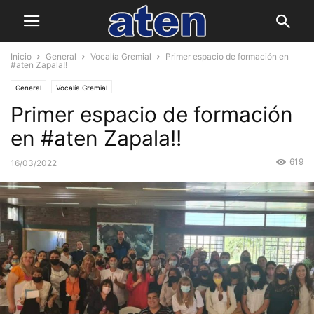
Inicio
General
Vocalía Gremial
Primer espacio de formación en
#aten Zapala!!
General
Vocalía Gremial
Primer espacio de formación
en #aten Zapala!!
619
16/03/2022