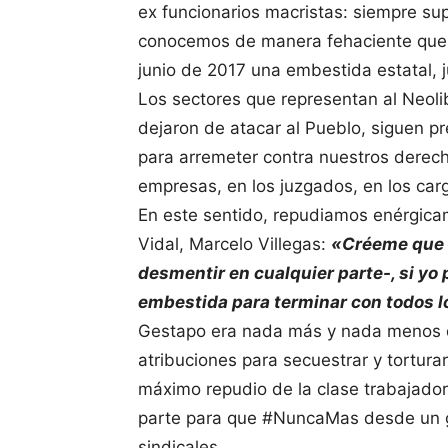
ex funcionarios macristas: siempre sup
conocemos de manera fehaciente que 
junio de 2017 una embestida estatal, ju
Los sectores que representan al Neol
dejaron de atacar al Pueblo, siguen pr
para arremeter contra nuestros derec
empresas, en los juzgados, en los carg
En este sentido, repudiamos enérgicam
Vidal, Marcelo Villegas:
«Créeme que si
desmentir en cualquier parte-, si yo
embestida para terminar con todos lo
Gestapo era nada más y nada menos qu
atribuciones para secuestrar y tortura
máximo repudio de la clase trabajador
parte para que #NuncaMas desde un go
sindicales.