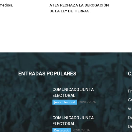
 medios.
ATEN RECHAZA LA DEROGACIÓN
DE LA LEY DE TIERRAS.
ENTRADAS POPULARES
C
COMUNICADO JUNTA
P
ELECTORAL
G
30/06/2026
Junta Electoral
Vo
D
COMUNICADO JUNTA
ELECTORAL
D
02/07/2026
Destacado