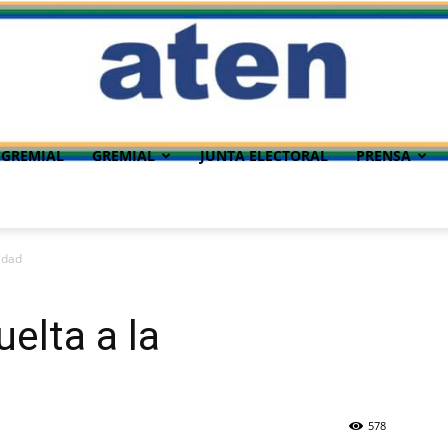
 GREMIAL
GREMIAL
JUNTA ELECTORAL
PRENSA
idad
elta a la
578