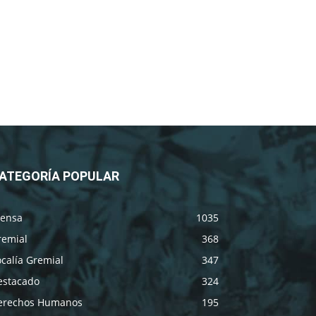
ATEGORÍA POPULAR
rensa
1035
remial
368
calía Gremial
347
estacado
324
erechos Humanos
195