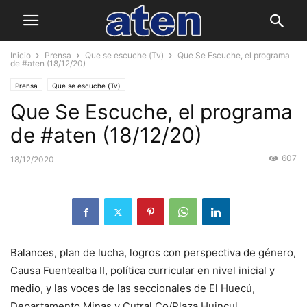
Inicio
Prensa
Que se escuche (Tv)
Que Se Escuche, el programa
de #aten (18/12/20)
Prensa
Que se escuche (Tv)
Que Se Escuche, el programa
de #aten (18/12/20)
607
18/12/2020
Balances, plan de lucha, logros con perspectiva de género,
Causa Fuentealba II, política curricular en nivel inicial y
medio, y las voces de las seccionales de El Huecú,
Departamento Minas y Cutral Co/Plaza Huincul.