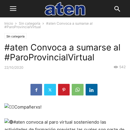
Inicio
Sin categoría
#aten Convoca a sumarse al
#ParoProvincialVirtual
Sin categoría
#aten Convoca a sumarse al
#ParoProvincialVirtual
542
22/10/2020
Compañerxs!
#aten convoca al paro virtual sosteniendo las
actividades de formación previstas las cuales son parte de