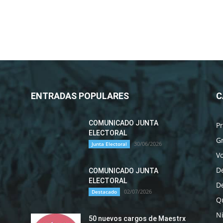
ENTRADAS POPULARES
C
COMUNICADO JUNTA
P
ELECTORAL
G
30/06/2026
Junta Electoral
Vo
D
COMUNICADO JUNTA
ELECTORAL
D
02/07/2026
Destacado
Qu
N
50 nuevos cargos de Maestrx