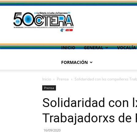
INICIO
GENERAL
VOCALÍA
FORMACIÓN
Inicio
Prensa
Solidaridad con lxs compañerxs Tra
Prensa
Solidaridad con 
Trabajadorxs de
16/09/2020