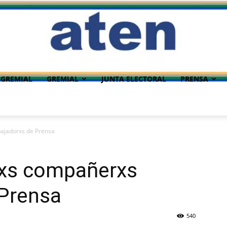
 GREMIAL
GREMIAL
JUNTA ELECTORAL
PRENSA
bajadorxs de Prensa
lxs compañerxs
 Prensa
540