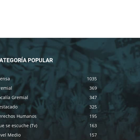
ATEGORÍA POPULAR
rensa
1035
remial
369
calía Gremial
347
estacado
325
erechos Humanos
195
e se escuche (Tv)
163
ivel Medio
157