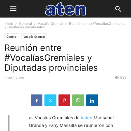
Inicio
General
Vocalía Gremial
Reunión entre #VocalíasGremiales
y Diputadas provinciales
General
Vocalía Gremial
Reunión entre
#VocalíasGremiales y
Diputadas provinciales
635
06/05/2020
L
as Vocales Gremiales de
#aten
Marisabel
Granda y Fany Mansilla se reunieron con