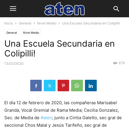
Inicio
General
Nivel Medio
Una Escuela Secundaria en Colipilli!
General
Nivel Medio
Una Escuela Secundaria en
Colipilli!
679
13/02/2020
El día 12 de febrero de 2020, las compañeras Marisabel
Granda, Vocal Gremial de Rama Media; Cecilia Gonzalez,
Sec. de Media de
#aten
; junto a Cintia Galetto, sec gral de
seccional Chos Malal y Jesús Tarifeño, sec gral de