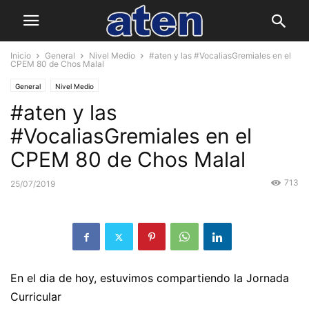
Inicio
General
Nivel Medio
#aten y las #VocaliasGremiales en el
CPEM 80 de Chos Malal
General
Nivel Medio
#aten y las
#VocaliasGremiales en el
CPEM 80 de Chos Malal
713
25/07/2019
En el dia de hoy, estuvimos compartiendo la Jornada
Curricular