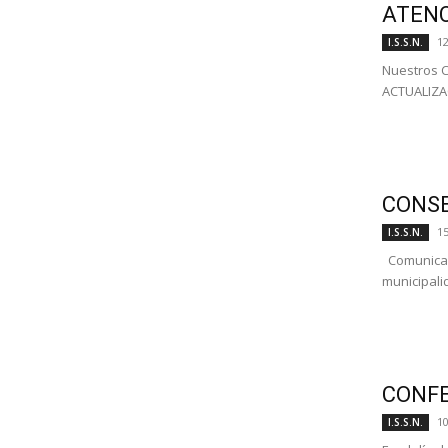
ATENC
1
I.S.S.N.
Nuestros C
ACTUALIZAC
CONSE
1
I.S.S.N.
Comunicado
municipali
CONFE
1
I.S.S.N.