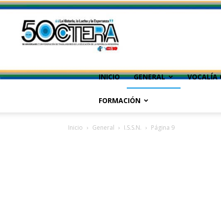
INICIO
GENERAL
VOCALÍA 
FORMACIÓN
Inicio
General
I.S.S.N.
Página 9