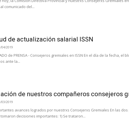
de hoy, la Comisión Directiva Provincial y nuestrxs Consejerxs Gremiales
al comunicado del...
tud de actualización salarial ISSN
8/04/2019
 de PRENSA - Consejeros gremiales en ISSN En el día de la fecha, el bl
s ante la...
ación de nuestros compañeros consejeros g
2/03/2019
rtantes avances logrados por nuestrxs Consejerxs Gremiales En las dos 
 tomaron decisiones importantes: 1) Se trataron...