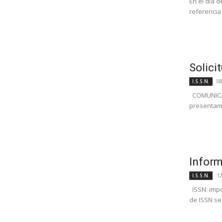
En el día 
referencia 
Solici
0
I.S.S.N.
COMUNICADO
presentamo
Inform
1
I.S.S.N.
ISSN: impo
de ISSN se