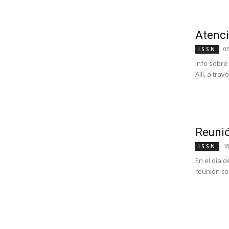
Atenci
0
I.S.S.N.
Info sobre
Allí, a travé
Reunió
1
I.S.S.N.
En el día 
reunión con