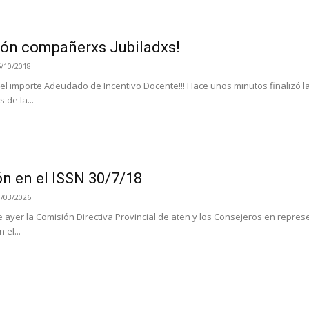
ón compañerxs Jubiladxs!
5/10/2018
 el importe Adeudado de Incentivo Docente!!! Hace unos minutos finalizó l
s de la...
n en el ISSN 30/7/18
8/03/2026
de ayer la Comisión Directiva Provincial de aten y los Consejeros en repr
 el...