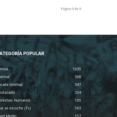
Página 9 de 9
ATEGORÍA POPULAR
rensa
1035
remial
368
calía Gremial
347
estacado
324
erechos Humanos
195
e se escuche (Tv)
163
vel Medio
157