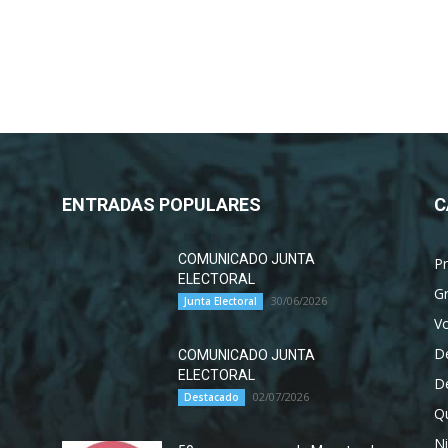
ENTRADAS POPULARES
C
COMUNICADO JUNTA
P
ELECTORAL
G
30/06/2026
Junta Electoral
Vo
D
COMUNICADO JUNTA
ELECTORAL
D
02/07/2026
Destacado
Qu
Ni