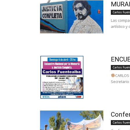
MURAL
Carlos Fuen
Las compañ
artístico y
ENCUE
Carlos Fuen
CARLOS F
Secretario
Confer
Carlos Fuen