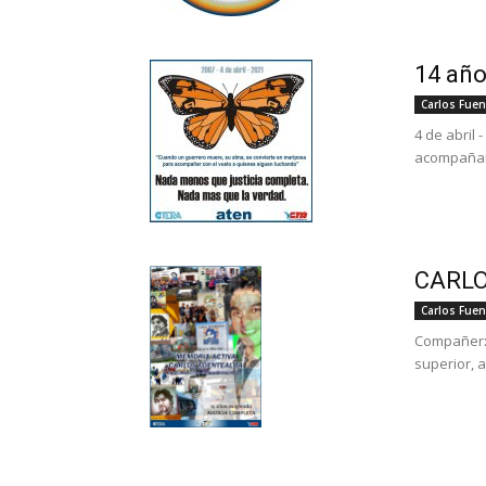
14 año
Carlos Fuen
4 de abril
acompañar 
CARLO
Carlos Fuen
Compañerxs
superior, a