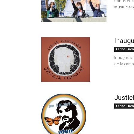
Conferenci
#Justucia
Inaugu
Carlos Fuen
Inauguraci
de la comp
Justic
Carlos Fuen