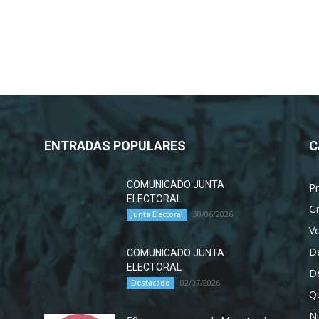
ENTRADAS POPULARES
C
COMUNICADO JUNTA
P
ELECTORAL
G
30/06/2026
Junta Electoral
Vo
D
COMUNICADO JUNTA
ELECTORAL
D
02/07/2026
Destacado
Qu
Ni