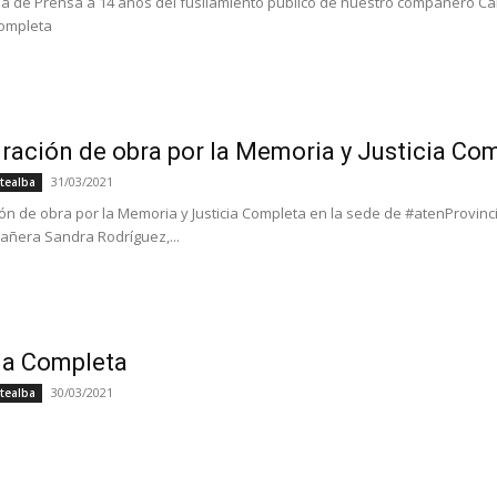
a de Prensa a 14 años del fusilamiento público de nuestro compañero Ca
Completa
ración de obra por la Memoria y Justicia Co
31/03/2021
tealba
ón de obra por la Memoria y Justicia Completa en la sede de #atenProvinc
añera Sandra Rodríguez,...
ia Completa
30/03/2021
tealba