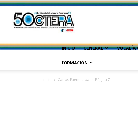
INICIO
GENERAL
VOCALÍA 
FORMACIÓN
Inicio
Carlos Fuentealba
Página 7