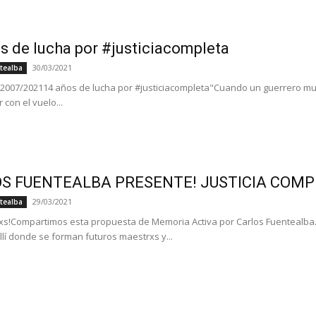
s de lucha por #justiciacompleta
30/03/2021
tealba
 - 2007/202114 años de lucha por #justiciacompleta"Cuando un guerrero m
con el vuelo...
S FUENTEALBA PRESENTE! JUSTICIA COM
29/03/2021
tealba
!Compartimos esta propuesta de Memoria Activa por Carlos Fuentealba. 
llí donde se forman futuros maestrxs y...