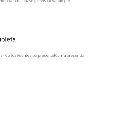
rlos Fuentealba. Seguimos luchando por
mpleta
ial. Carlos Fuentealba presente!Con la presencia