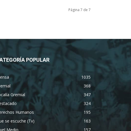
Página 7 de 7
ATEGORÍA POPULAR
rensa
1035
remial
368
calía Gremial
347
estacado
324
erechos Humanos
195
e se escuche (Tv)
163
vel Medio
157