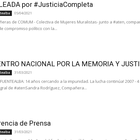
EADA por #JusticiaCompleta
05/04/2021
tealba
eras de COMUM - Colectiva de Mujeres Muralistas- junto a #aten, comp
 de compromiso político con la...
NTRO NACIONAL POR LA MEMORIA Y JUST
31/03/2021
tealba
UENTEALBA: 14 años cercando a la impunidad. La lucha continúa! 2007 - 4 
 gral de #atenSandra Rodríguez, Compañera...
encia de Prensa
31/03/2021
tealba